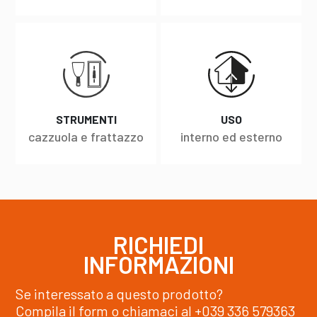
STRUMENTI
USO
cazzuola e frattazzo
interno ed esterno
RICHIEDI
INFORMAZIONI
Se interessato a questo prodotto?
Compila il form o chiamaci al
+039 336 579363