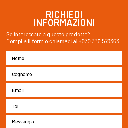
RICHIEDI
INFORMAZIONI
Se interessato a questo prodotto?
Compila il form o chiamaci al
+039 336 579363