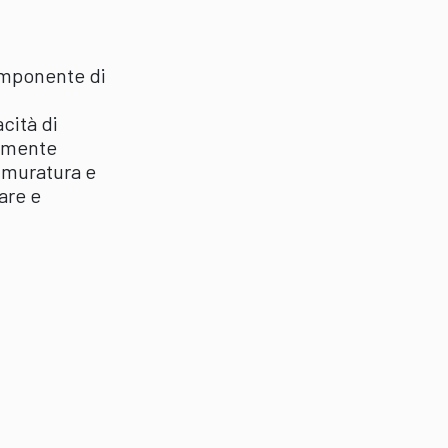
omponente di
cità di
armente
 muratura e
are e