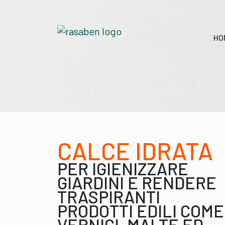
HO
CALCE IDRATA
PER IGIENIZZARE
GIARDINI E RENDERE
TRASPIRANTI
PRODOTTI EDILI COME
VERNICI, MALTE ED