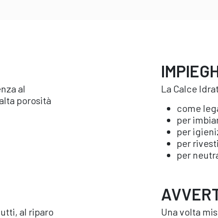
IMPIEGH
enza al
La Calce Idra
alta porosità
come lega
per imbia
per igieni
per rivest
per neutr
AVVER
tti, al riparo
Una volta mi