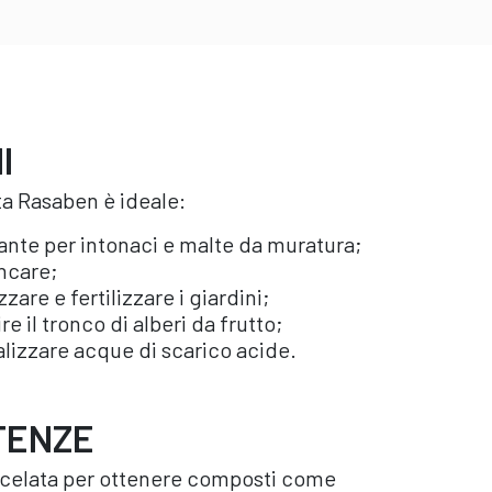
I
ta Rasaben è ideale:
nte per intonaci e malte da muratura;
ncare;
zzare e fertilizzare i giardini;
ire il tronco di alberi da frutto;
alizzare acque di scarico acide.
TENZE
scelata per ottenere composti come