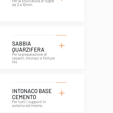
Per la stuccatura di fughe
da 3 a 10mm
+
SABBIA
QUARZIFERA
Per la preparazione di
rasanti, intonaci e finiture
fini
+
INTONACO BASE
CEMENTO
Per tutti i supporti in
esterno ed interno